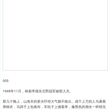
005
1948年11月，林彪率领东北野战军秘密入关。
那几个晚上，山海关的更夫吓得大气都不敢出。成千上万的人马裹着
厚棉衣，马蹄子上包着布，车轮子上缠着草，像黑色的潮水一样悄无