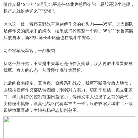
傅作义是1947年12月到北平赴任华北剿总司令的，屁股还没坐热呢，
杨得志就给他送来了"贺礼"。
涞水这一仗，晋察冀野战军重创傅作义的心头肉——35军。这支部队
是傅作义的嫡系中的嫡系，结果被打掉整整一个师。35军军长鲁英麟
兵败自杀，新32师师长李铭鼎也在战斗中丧命。
两个将军级军官，一战报销。
从这一刻开始，不管是中央军还是傅作义嫡系，没人再敢小看晋察冀
我军。敌人的心态，从傲慢彻底转为恐惧。
此后的察南绥东、冀热察、察绥系列战役，我军不断蚕食敌人地盘，
连续拉着傅作义部队转圈圈，削弱对方实力、切割平绥线、孤立张家
口。华北剿总的控制范围日益缩小，傅作义本人也没了之前的豪气，
变得谨小慎微，跟其他战区的蒋军主力一样，只敢收缩大城市，不敢
跟解放军野战，生怕被杨得志切割包围。