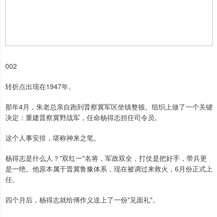
002
转折点出现在1947年。
那年4月，朱老总亲自跑到晋察冀军区坐镇整顿。组织上做了一个关键
决定：重建晋察冀野战军，任命杨得志担任司令员。
这个人事安排，堪称神来之笔。
杨得志是什么人？"双红一"名将，军政双全，打仗是把好手，带兵更
是一绝。他原本属于晋冀鲁豫体系，现在被调过来救火，6月份正式上
任。
四个月后，杨得志就给傅作义送上了一份"见面礼"。