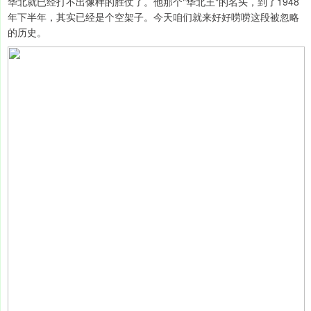
华北就已经打不出像样的胜仗了。他那个"华北王"的名头，到了1948
年下半年，其实已经是个空架子。今天咱们就来好好唠唠这段被忽略
的历史。