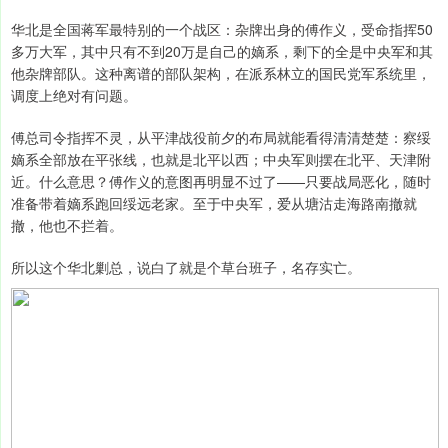
华北是全国蒋军最特别的一个战区：杂牌出身的傅作义，受命指挥50
多万大军，其中只有不到20万是自己的嫡系，剩下的全是中央军和其
他杂牌部队。这种离谱的部队架构，在派系林立的国民党军系统里，
调度上绝对有问题。
傅总司令指挥不灵，从平津战役前夕的布局就能看得清清楚楚：察绥
嫡系全部放在平张线，也就是北平以西；中央军则摆在北平、天津附
近。什么意思？傅作义的意图再明显不过了——只要战局恶化，随时
准备带着嫡系跑回绥远老家。至于中央军，爱从塘沽走海路南撤就
撤，他也不拦着。
所以这个华北剿总，说白了就是个草台班子，名存实亡。