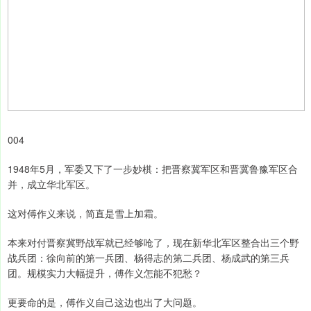
004
1948年5月，军委又下了一步妙棋：把晋察冀军区和晋冀鲁豫军区合
并，成立华北军区。
这对傅作义来说，简直是雪上加霜。
本来对付晋察冀野战军就已经够呛了，现在新华北军区整合出三个野
战兵团：徐向前的第一兵团、杨得志的第二兵团、杨成武的第三兵
团。规模实力大幅提升，傅作义怎能不犯愁？
更要命的是，傅作义自己这边也出了大问题。