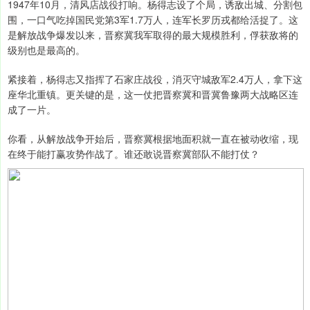
1947年10月，清风店战役打响。杨得志设了个局，诱敌出城、分割包
围，一口气吃掉国民党第3军1.7万人，连军长罗历戎都给活捉了。这
是解放战争爆发以来，晋察冀我军取得的最大规模胜利，俘获敌将的
级别也是最高的。
紧接着，杨得志又指挥了石家庄战役，消灭守城敌军2.4万人，拿下这
座华北重镇。更关键的是，这一仗把晋察冀和晋冀鲁豫两大战略区连
成了一片。
你看，从解放战争开始后，晋察冀根据地面积就一直在被动收缩，现
在终于能打赢攻势作战了。谁还敢说晋察冀部队不能打仗？