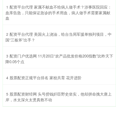
​配资平台代理 家属不献血不给病人做手术？涉事医院回应：
1
血库告急，只能保证急诊的手术用血，病人做手术需要家属献
血
​配资平台代理 美国火上浇油，给台当局军援单独列项目，中
2
国“三板斧”出手？
​配资门户优选网 11月20日“农产品批发价格200指数”比昨天下
3
降0.05个点
​股票配资正规平台排名 家校共育 花开进阶
4
​股票配资财经网 头号捞钱奸臣野史坐实，他却拼命拽大唐上
5
岸，水太深火太烫真救不动