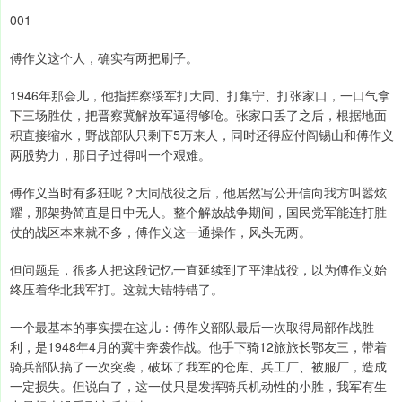
001
傅作义这个人，确实有两把刷子。
1946年那会儿，他指挥察绥军打大同、打集宁、打张家口，一口气拿
下三场胜仗，把晋察冀解放军逼得够呛。张家口丢了之后，根据地面
积直接缩水，野战部队只剩下5万来人，同时还得应付阎锡山和傅作义
两股势力，那日子过得叫一个艰难。
傅作义当时有多狂呢？大同战役之后，他居然写公开信向我方叫嚣炫
耀，那架势简直是目中无人。整个解放战争期间，国民党军能连打胜
仗的战区本来就不多，傅作义这一通操作，风头无两。
但问题是，很多人把这段记忆一直延续到了平津战役，以为傅作义始
终压着华北我军打。这就大错特错了。
一个最基本的事实摆在这儿：傅作义部队最后一次取得局部作战胜
利，是1948年4月的冀中奔袭作战。他手下骑12旅旅长鄂友三，带着
骑兵部队搞了一次突袭，破坏了我军的仓库、兵工厂、被服厂，造成
一定损失。但说白了，这一仗只是发挥骑兵机动性的小胜，我军有生