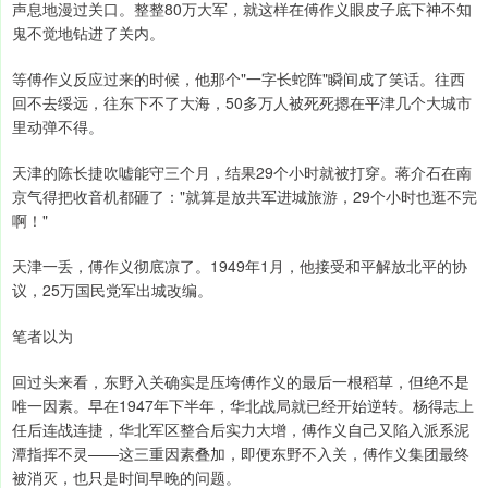
声息地漫过关口。整整80万大军，就这样在傅作义眼皮子底下神不知
鬼不觉地钻进了关内。
等傅作义反应过来的时候，他那个"一字长蛇阵"瞬间成了笑话。往西
回不去绥远，往东下不了大海，50多万人被死死摁在平津几个大城市
里动弹不得。
天津的陈长捷吹嘘能守三个月，结果29个小时就被打穿。蒋介石在南
京气得把收音机都砸了："就算是放共军进城旅游，29个小时也逛不完
啊！"
天津一丢，傅作义彻底凉了。1949年1月，他接受和平解放北平的协
议，25万国民党军出城改编。
笔者以为
回过头来看，东野入关确实是压垮傅作义的最后一根稻草，但绝不是
唯一因素。早在1947年下半年，华北战局就已经开始逆转。杨得志上
任后连战连捷，华北军区整合后实力大增，傅作义自己又陷入派系泥
潭指挥不灵——这三重因素叠加，即便东野不入关，傅作义集团最终
被消灭，也只是时间早晚的问题。