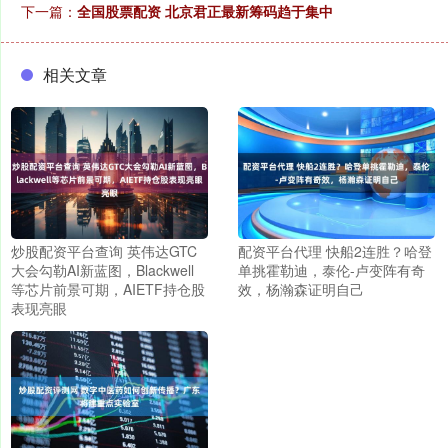
下一篇：
全国股票配资 北京君正最新筹码趋于集中
相关文章
炒股配资平台查询 英伟达GTC
配资平台代理 快船2连胜？哈登
大会勾勒AI新蓝图，Blackwell
单挑霍勒迪，泰伦-卢变阵有奇
等芯片前景可期，AIETF持仓股
效，杨瀚森证明自己
表现亮眼