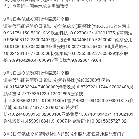
点击查看近一周每笔成交明细数据
3月3日每笔成交环比增幅居前个股
证券代码证券简称日涨跌(%)每笔成交(股)环比(%)603616韩建河山
9.961751150.53001269欧晶科技10.02796134.49601975招商南油
9.966506112.23000407胜利股份9.943406105.62000421南京公用
9.96136499.30002952亚世光电10.0077395.95605169洪通燃气
10.02126187.77002506协鑫集成10.02355882.37603429集友股
份-9.99164280.44600917重庆燃气9.93268479.64
3月3日成交笔数环比增幅居前个股
证券代码证券简称日涨跌(%)笔数环比(%)002980华盛昌
10.01546533244.74600082海泰发展-9.87272311744.92603488展
鹏科技-4.77375891239.12002855捷荣技
术-9.89266521211.61002485ST雪发4.6841991053.57600481双良
节能-9.85188748977.27600498烽火通
信-1.02448050956.32600108亚盛集团10.07101394871.11002109
兴化股份-1.4599918841.91600714金瑞矿业10.0215835727.32
3月3日每笔成交和笔数环比均超50%个股配资低息炒股配资门户