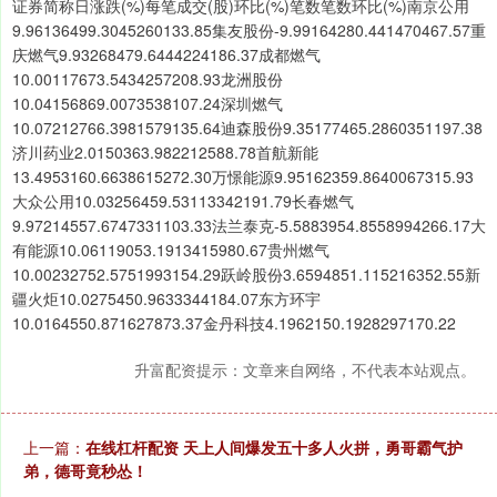
证券简称日涨跌(%)每笔成交(股)环比(%)笔数笔数环比(%)南京公用
9.96136499.3045260133.85集友股份-9.99164280.441470467.57重
庆燃气9.93268479.6444224186.37成都燃气
10.00117673.5434257208.93龙洲股份
10.04156869.0073538107.24深圳燃气
10.07212766.3981579135.64迪森股份9.35177465.2860351197.38
济川药业2.0150363.982212588.78首航新能
13.4953160.6638615272.30万憬能源9.95162359.8640067315.93
大众公用10.03256459.53113342191.79长春燃气
9.97214557.6747331103.33法兰泰克-5.5883954.8558994266.17大
有能源10.06119053.1913415980.67贵州燃气
10.00232752.5751993154.29跃岭股份3.6594851.115216352.55新
疆火炬10.0275450.9633344184.07东方环宇
10.0164550.871627873.37金丹科技4.1962150.1928297170.22
升富配资提示：文章来自网络，不代表本站观点。
上一篇：
在线杠杆配资 天上人间爆发五十多人火拼，勇哥霸气护
弟，德哥竟秒怂！