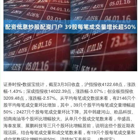
证券时报•数据宝统计，截至3月3日收盘，沪指报收4122.68点，涨跌
幅-1.43%；深成指报收14022.39点，涨跌幅-3.07%；创业板指报收
3209.48点，涨跌幅-2.57%。从平均每笔成交数据来看，有2146只个
股平均每笔成交量环比增加，其中，39只个股平均每笔成交量增幅超
50%；2427只个股每笔成交量环比下降。其中韩建河山、欧晶科技、
招商南油等个股环比增幅较大。从单只个股成交笔数来看，华盛昌、
海泰发展、展鹏科技等三只个股环比增幅居前，说明这些个股近期表
现活跃。结合每笔成交量和成交笔数来看，有19只个股每笔成交量和
成交笔数环比增幅均超50%，详情如下表所示。（数据宝）