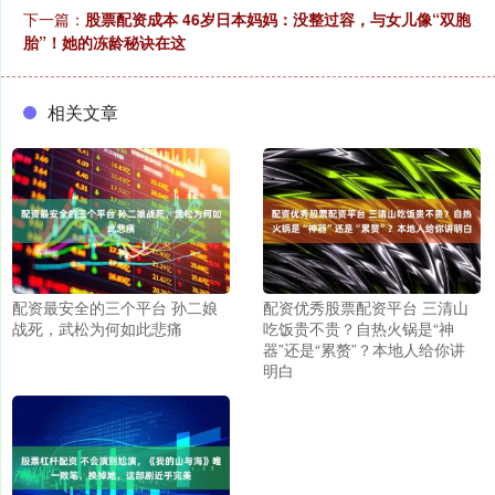
下一篇：
股票配资成本 46岁日本妈妈：没整过容，与女儿像“双胞
胎”！她的冻龄秘诀在这
相关文章
配资最安全的三个平台 孙二娘
配资优秀股票配资平台 三清山
战死，武松为何如此悲痛
吃饭贵不贵？自热火锅是“神
器”还是“累赘”？本地人给你讲
明白